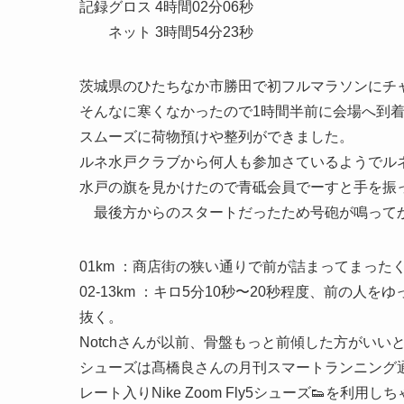
記録グロス 4時間02分06秒
ネット 3時間54分23秒
茨城県のひたちなか市勝田で初フルマラソンにチ
そんなに寒くなかったので1時間半前に会場へ到
スムーズに荷物預けや整列ができました。
ルネ水戸クラブから何人も参加さているようでルネ
水戸の旗を見かけたので青砥会員でーすと手を振
最後方からのスタートだったため号砲が鳴ってか
01km ：商店街の狭い通りで前が詰まってまった
02-13km ：キロ5分10秒〜20秒程度、前の
抜く。
Notchさんが以前、骨盤もっと前傾した方がい
シューズは髙橋良さんの月刊スマートランニング
レート入りNike Zoom Fly5シューズ👟を