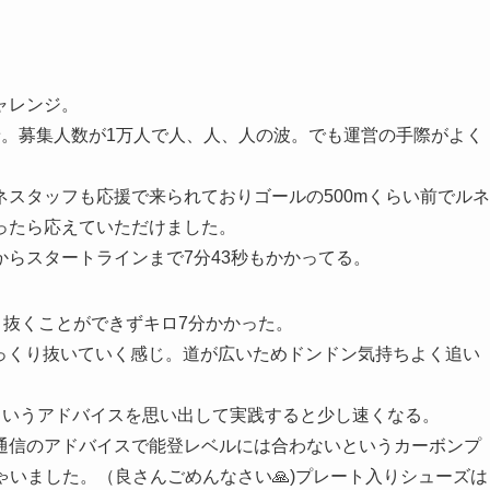
ャレンジ。
着。募集人数が1万人で人、人、人の波。でも運営の手際がよく
スタッフも応援で来られておりゴールの500mくらい前でルネ
ったら応えていただけました。
らスタートラインまで7分43秒もかかってる。
く抜くことができずキロ7分かかった。
人をゆっくり抜いていく感じ。道が広いためドンドン気持ちよく追い
いというアドバイスを思い出して実践すると少し速くなる。
通信のアドバイスで能登レベルには合わないというカーボンプ
利用しちゃいました。（良さんごめんなさい🙏)プレート入りシューズは