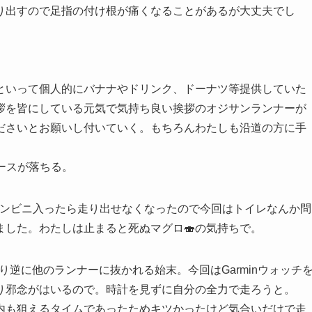
り出すので足指の付け根が痛くなることがあるが大丈夫でし
いって個人的にバナナやドリンク、ドーナツ等提供していた
拶を皆にしている元気で気持ち良い挨拶のオジサンランナーが
ださいとお願いし付いていく。もちろんわたしも沿道の方に手
ペースが落ちる。
コンビニ入ったら走り出せなくなったので今回はトイレなんか問
ました。わたしは止まると死ぬマグロ🍣の気持ちで。
なり逆に他のランナーに抜かれる始末。今回はGarminウォッチ
り邪念がはいるので。時計を見ずに自分の全力で走ろうと。
以内も狙えるタイムであったためキツかったけど気合いだけで走