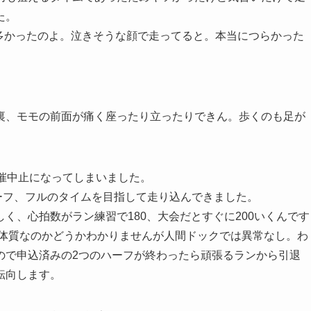
た。
多かったのよ。泣きそうな顔で走ってると。本当につらかった
裏、モモの前面が痛く座ったり立ったりできん。歩くのも足が
は開催中止になってしまいました。
始めハーフ、フルのタイムを目指して走り込んできました。
、心拍数がラン練習で180、大会だとすぐに200いくんです
い。体質なのかどうかわかりませんが人間ドックでは異常なし。わ
ので申込済みの2つのハーフが終わったら頑張るランから引退
転向します。