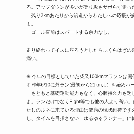
る。アップダウンが多いが登り坂もサボらず走っ
残り2kmあたりから沿道からわたしへの応援が
よ。
ゴール直前はスパートする余力なし。
走り終わってイスに座ろうとしたらふくらはぎの
痛い。
✴️ 今年の目標としていた柴又100kmマラソン
✳️ 昨年6/10に外ラン(最初から21kmよ）を
もともと基礎運動能力もなく、心肺持久力も乏しく
よ。ランだけでなくFight等でも他の人より高
たしのルネに来ている理由は健康の現状維持です
し、タイムを目指さない「ゆるゆるランナー」に