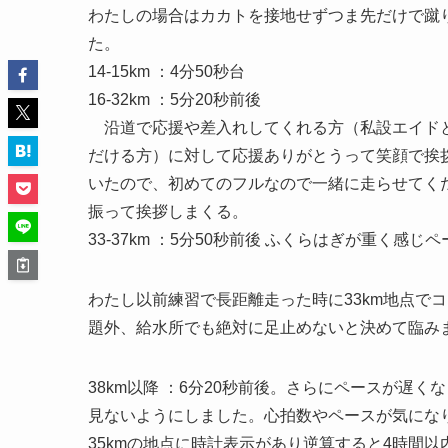
わたしの場合はカカトを接地せずつま先だけで蹴
た。
14-15km ：4分50秒台
16-32km ：5分20秒前後
沿道で応援や差入れしてくれる方（私設エイドと
だける方）に対して応援ありがとうって笑顔で挨
いたので、初めてのフルなので一緒に走らせてく
振って挨拶しまくる。
33-37km ：5分50秒前後 ふくらはぎが重く感じ
わたし以前練習で長距離走った時に33km地点で
題外、給水所でも絶対に足止めないと決めて臨み
38km以降 ：6分20秒前後。さらにペースが遅く
見ないようにしました。心拍数やペースが気にな
35kmの地点に時計表示があり逆算すると4時間