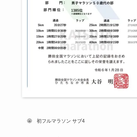
🤩 初フルマラソン サブ4